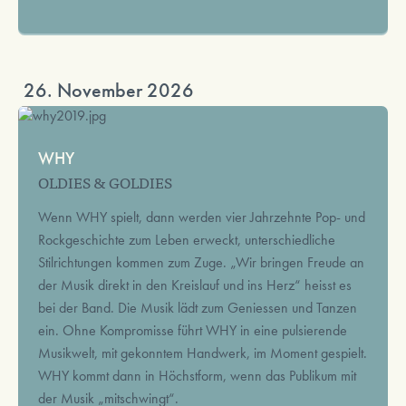
26. November 2026
WHY
OLDIES & GOLDIES
Wenn WHY spielt, dann werden vier Jahrzehnte Pop- und
Rockgeschichte zum Leben erweckt, unterschiedliche
Stilrichtungen kommen zum Zuge. „Wir bringen Freude an
der Musik direkt in den Kreislauf und ins Herz“ heisst es
bei der Band. Die Musik lädt zum Geniessen und Tanzen
ein. Ohne Kompromisse führt WHY in eine pulsierende
Musikwelt, mit gekonntem Handwerk, im Moment gespielt.
WHY kommt dann in Höchstform, wenn das Publikum mit
der Musik „mitschwingt“.