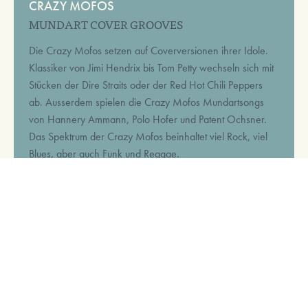
CRAZY MOFOS
MUNDART COVER GROOVES
Die Crazy Mofos setzen auf Coverversionen ihrer Idole.
Klassiker von Jimi Hendrix bis Tom Petty wechseln sich mit
Stücken der Dire Straits oder der Red Hot Chili Peppers
ab. Ausserdem spielen die Crazy Mofos Mundartsongs
von Hannery Ammann, Polo Hofer und Patent Ochsner.
Das Spektrum der Crazy Mofos beinhaltet viel Rock, viel
Blues, aber auch Funk und Reggae.
21:15
crazymofos.ch
17. Dezember 2026