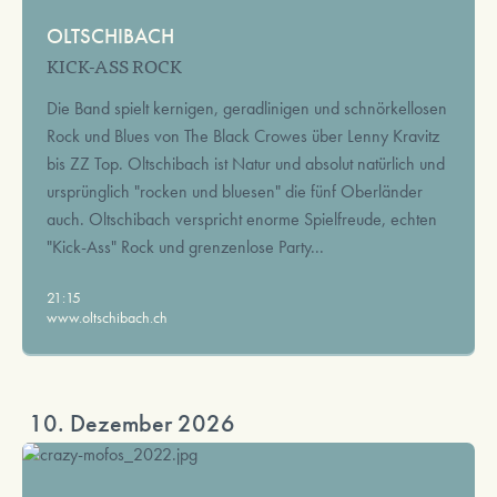
OLTSCHIBACH
KICK-ASS ROCK
Die Band spielt kernigen, geradlinigen und schnörkellosen
Rock und Blues von The Black Crowes über Lenny Kravitz
bis ZZ Top. Oltschibach ist Natur und absolut natürlich und
ursprünglich "rocken und bluesen" die fünf Oberländer
auch. Oltschibach verspricht enorme Spielfreude, echten
"Kick-Ass" Rock und grenzenlose Party...
21:15
www.oltschibach.ch
10. Dezember 2026