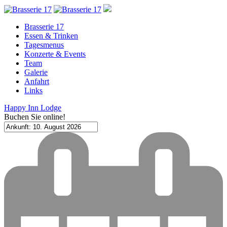
Brasserie 17
Essen & Trinken
Tagesmenus
Konzerte & Events
Team
Galerie
Anfahrt
Links
Happy Inn Lodge
Buchen Sie online!